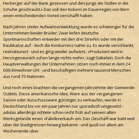
Herberger auf der Bank gesessen und den Jungs die Stollen in die
Schuhe geschraubt.» Das soll den Kickern im Dauerregen von Bern
einen entscheidenden Vorteil verschafft haben.
Nach Jahren steiler Aufwärtsentwicklung wurde es schwieriger für die
Unternehmen beider Brüder: Zwar liefen deutsche
Sportmannschaften entweder mit den drei Streifen oder mit der
Raubkatze auf - doch die Konkurrenz nahm zu. Es wurde verschlankt,
restrukturiert - und es ging wieder aufwärts. «Produziert wird in
Herzogenaurach schon lange nichts mehr», sagt Gäbelein. Doch die
Hauptverwaltungen der Unternehmen sitzen noch immer in dem 24
000-Einwohner-Ort - und beschäftigen mehrere tausend Menschen
aus rund 70 Nationen.
Und noch eines brachten die vergangenen Jahrzehnte der Gemeinde:
Outlets. Diese amerikanische Idee, Ware aus der vergangenen
Saison oder Ausschussware günstiger zu verkaufen, wurde in
Deutschland bis vor ein paar Jahren nur sporadisch umgesetzt -
adidas allerdings richtete schon recht früh auf seinem alten
Werksgelände einen «Fabrikverkauf» ein. Das Geschäft war bald weit
über die Stadtgrenzen hinweg bekannt - und quoll vor allem am
Wochenende über.