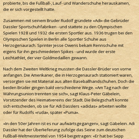
probierte, bis die Fußball-, Lauf- und Wanderschuhe herauskamen,
die er sich vorgestellt hatte.
Zusammen mit seinem Bruder Rudolf gründete «Adi» die Gebrüder
Dassler Sportschuhfabriken - und stattete zu den Olympischen
Spielen 1928 und 1932 die ersten Sportler aus. 1936 trugen bei den
Olympischen Spielen in Berlin alle Sportler Schuhe aus
Herzogenaurach. Sprinter Jesse Owens bekam Rennschuhe mit
eigens für ihn geschmiedeten Spikes - und wurde der erste
Leichtathlet, der vier Goldmedaillen gewann.
Nach dem Zweiten Weltkrieg mussten die Dassler-Brüder von vorne
anfangen. Die Amerikaner, die in Herzogenaurach stationiert waren,
versorgten sie mit Material aus alten Baseballhandschuhen. Doch die
beiden Brüder gingen bald verschiedene Wege. «Am Tag nach der
Währungsunion trennten sie sich», sagt Klaus-Peter Gäbelein,
Vorsitzender des Heimatvereins der Stadt. Die Belegschaft konnte
sich entscheiden, ob sie für Adi Dasslers «adidas» arbeiten wollte
oder für Rudolfs «ruda», später «Puma».
«In den 50er Jahren ist es nur aufwärtsgegangen», sagt Gäbelein. Adi
Dassler hat der Überlieferung zufolge das Seine zum deutschen
Fußball-Weltmeistertitel von 1954 beigetragen: «Er hat bei Sepp