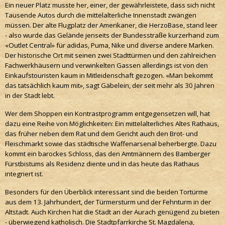
Ein neuer Platz musste her, einer, der gewährleistete, dass sich nicht
Tausende Autos durch die mittelalterliche Innenstadt zwängen
müssen. Der alte Flugplatz der Amerikaner, die HerzoBase, stand leer
- also wurde das Gelände jenseits der Bundesstraße kurzerhand zum
«Outlet Central» für adidas, Puma, Nike und diverse andere Marken.
Der historische Ort mit seinen zwei Stadttürmen und den zahlreichen
Fachwerkhäusern und verwinkelten Gassen allerdings ist von den
Einkaufstouristen kaum in Mitleidenschaft gezogen. «Man bekommt
das tatsächlich kaum mit», sagt Gäbelein, der seit mehr als 30 Jahren
in der Stadt lebt.
Wer dem Shoppen ein Kontrastprogramm entgegensetzen will, hat
dazu eine Reihe von Möglichkeiten: Ein mittelalterliches Altes Rathaus,
das früher neben dem Rat und dem Gericht auch den Brot- und
Fleischmarkt sowie das städtische Waffenarsenal beherbergte. Dazu
kommt ein barockes Schloss, das den Amtmännern des Bamberger
Fürstbistums als Residenz diente und in das heute das Rathaus
integriert ist.
Besonders für den Überblick interessant sind die beiden Tortürme
aus dem 13. Jahrhundert, der Türmersturm und der Fehnturm in der
Altstadt. Auch Kirchen hat die Stadt an der Aurach genügend zu bieten
- überwiegend katholisch. Die Stadtpfarrkirche St. Magdalena,