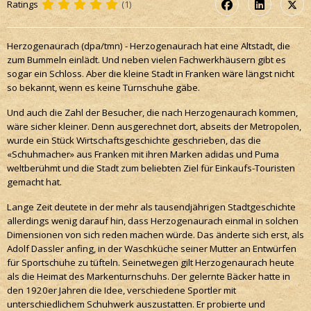
Ratings
(1)
Herzogenaurach (dpa/tmn) - Herzogenaurach hat eine Altstadt, die
zum Bummeln einlädt. Und neben vielen Fachwerkhäusern gibt es
sogar ein Schloss. Aber die kleine Stadt in Franken wäre längst nicht
so bekannt,
wenn es keine Turnschuhe gäbe.
Und auch die Zahl der Besucher, die nach Herzogenaurach kommen,
wäre sicher kleiner. Denn ausgerechnet dort, abseits der Metropolen,
wurde ein Stück Wirtschaftsgeschichte geschrieben, das die
«Schuhmacher» aus Franken mit ihren Marken adidas und Puma
weltberühmt und die Stadt zum beliebten Ziel für Einkaufs-Touristen
gemacht hat.
Lange Zeit deutete in der mehr als tausendjährigen Stadtgeschichte
allerdings wenig darauf hin, dass Herzogenaurach einmal in solchen
Dimensionen von sich reden machen würde. Das änderte sich erst, als
Adolf Dassler anfing, in der Waschküche seiner Mutter an Entwürfen
für Sportschuhe zu tüfteln. Seinetwegen gilt Herzogenaurach heute
als die Heimat des Markenturnschuhs. Der gelernte Bäcker hatte in
den 1920er Jahren die Idee, verschiedene Sportler mit
unterschiedlichem Schuhwerk auszustatten. Er probierte und